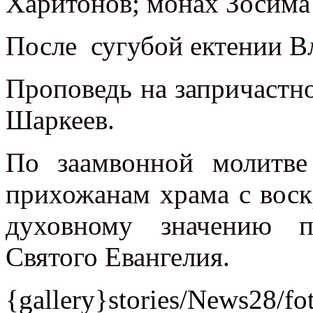
Харитонов; монах Зосима
После сугубой ектении В
Проповедь на запричастн
Шаркеев.
По заамвонной молитве
прихожанам храма с вос
духовному значению п
Святого Евангелия.
{gallery}stories/News28/fo