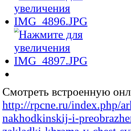
Смотреть встроенную онл
http://rpcne.ru/index.php/
nakhodkinskij-i-preobrazhen