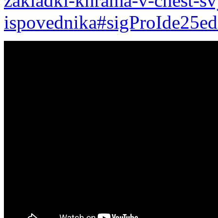
zakladki-khrama-v-chest-
ispovednika#sigProIde25e