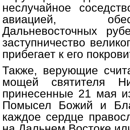
неслучайное соседст
авиацией, обе
Дальневосточных руб
заступничество великог
прибегает к его покрови
Также, верующие счит
мощей cвятителя Ни
принесенные 21 мая из
Помысел Божий и Бла
каждое сердце правос
на Дальнем Востоке ил