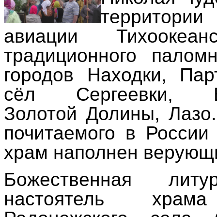
территори
авиации Тихооке
традиционного палом
городов Находки, Пар
сёл Сергеевки, Вла
Золотой Долины, Лазо
почитаемого в России 
храм наполнен верующ
Божественная литу
настоятель храм