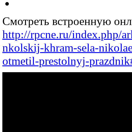
Смотреть встроенную онл
http://rpcne.ru/index.php/
nkolskij-khram-sela-nikola
otmetil-prestolnyj-prazdni