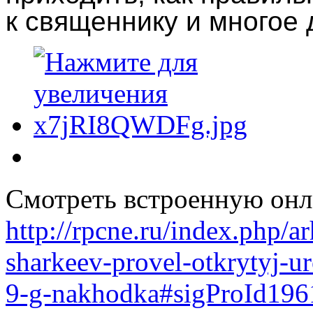
к священнику и многое 
Смотреть встроенную онл
http://rpcne.ru/index.php/a
sharkeev-provel-otkrytyj-u
9-g-nakhodka#sigProId196