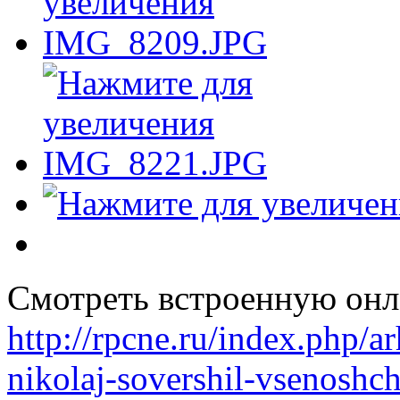
Смотреть встроенную онл
http://rpcne.ru/index.php/
nikolaj-sovershil-vsenoshc