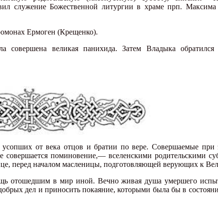
вил служение Божественной литургии в храме прп. Максима 
омонах Ермоген (Крещенко).
ла совершена великая панихида. Затем Владыка обратилс
 усопших от века отцов и братии по вере. Совершаемые при
рые совершается поминовение,— вселенскими родительскими су
ице, перед началом масленицы, подготовляющей верующих к Вел
ощь отошедшим в мир иной. Вечно живая душа умершего испы
 добрых дел и приносить покаяние, которыми была бы в состоян