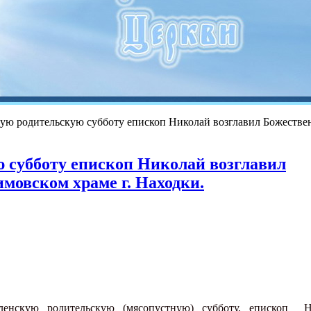
скую родительскую субботу епископ Николай возглавил Божеств
ю субботу епископ Николай возглавил
мовском храме г. Находки.
ленскую родительскую (мясопустную) субботу, епископ 