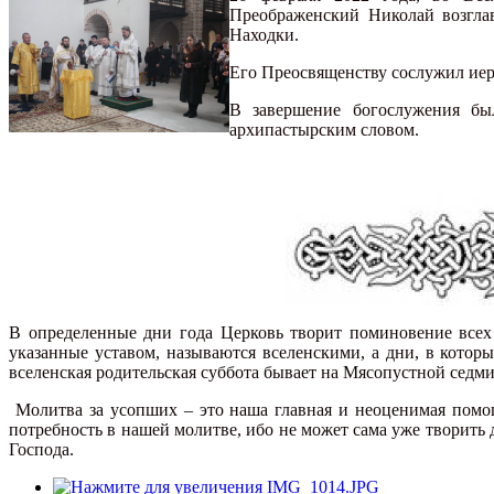
Преображенский Николай возгла
Находки.
Его Преосвященству сослужил иер
В завершение богослужения бы
архипастырским словом.
В определенные дни года Церковь творит поминовение всех
указанные уставом, называются вселенскими, а дни, в кото
вселенская родительская суббота бывает на Мясопустной седм
Молитва за усопших – это наша главная и неоценимая пом
потребность в нашей молитве, ибо не может сама уже творить
Господа.