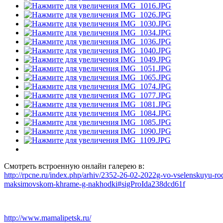
Смотреть встроенную онлайн галерею в:
http://rpcne.ru/index.php/arhiv/2352-26-02-2022g-vo-vselenskuyu-rod
maksimovskom-khrame-g-nakhodki#sigProIda238dcd61f
http://www.mamalipetsk.ru/