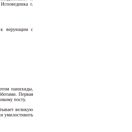
Исповедника г.
я к верующим с
 этом панихиды,
бботами. Первая
икому посту.
тывает великую
ии умилостивить