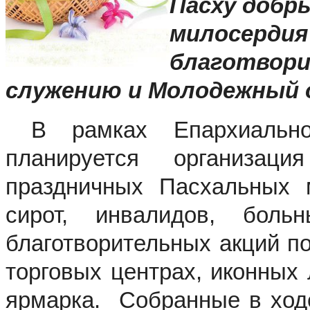
Пасху добр
милосердия
благотвори
служению и Молодежный о
В рамках Епархиальной
планируется организац
праздничных Пасхальных м
сирот, инвалидов, боль
благотворительных акций п
торговых центрах, иконных
ярмарка. Собранные в ходе