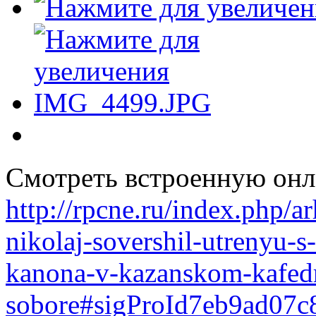
Смотреть встроенную онл
http://rpcne.ru/index.php/
nikolaj-sovershil-utrenyu-
kanona-v-kazanskom-kafed
sobore#sigProId7eb9ad07c