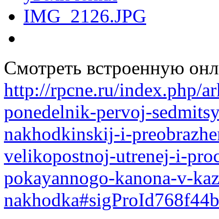
Смотреть встроенную онл
http://rpcne.ru/index.php/
ponedelnik-pervoj-sedmitsy
nakhodkinskij-i-preobrazhen
velikopostnoj-utrenej-i-pro
pokayannogo-kanona-v-kaz
nakhodka#sigProId768f44