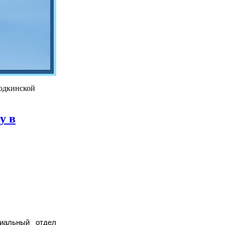
ходкинской
у в
хиальный отдел