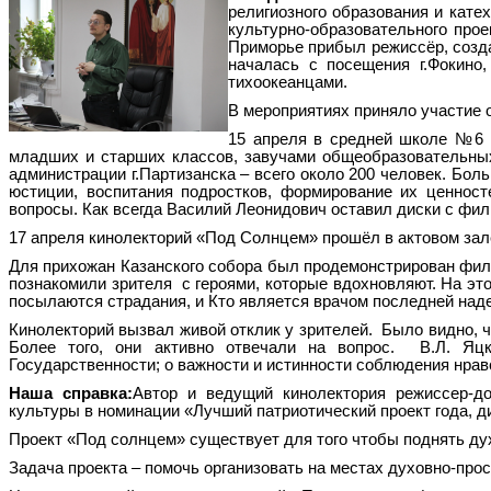
религиозного образования и кате
культурно-образовательного прое
Приморье прибыл режиссёр, созд
началась с посещения г.Фокино,
тихоокеанцами.
В мероприятиях приняло участие о
15 апреля в средней школе №6 г
младших и старших классов, завучами общеобразовательных
администрации г.Партизанска – всего около 200 человек. Бо
юстиции, воспитания подростков, формирование их ценност
вопросы. Как всегда Василий Леонидович оставил диски с ф
17 апреля
кинолекторий «Под Солнцем» прошёл в актовом зал
Для прихожан Казанского собора был продемонстрирован фил
познакомили зрителя с героями, которые вдохновляют. На это
посылаются страдания, и Кто является врачом последней над
Кинолекторий вызвал живой отклик у зрителей. Было видно, 
Более того, они активно отвечали на вопрос. В.Л. Яц
Государственности; о важности и истинности соблюдения нрав
Наша справка:
Автор и ведущий кинолектория режиссер-д
культуры в номинации «Лучший патриотический проект года, д
Проект «Под солнцем» существует для того чтобы поднять дух, 
Задача проекта – помочь организовать на местах духовно-пр