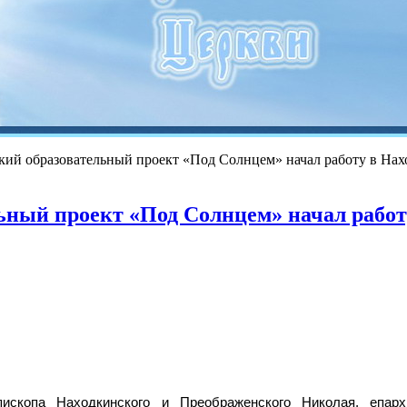
кий образовательный проект «Под Солнцем» начал работу в На
льный проект «Под Солнцем» начал работ
пископа Находкинского и Преображенского Николая, епар