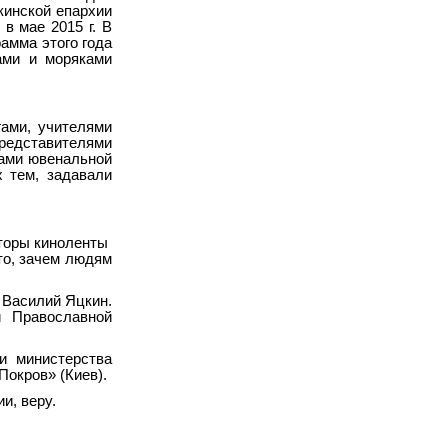
кинской епархии
в мае 2015 г. В
рамма этого года
ами и моряками
гами, учителями
редставителями
мами ювенальной
х тем, задавали
вторы киноленты
то, зачем людям
 Василий Яцкин.
й Православной
и министерства
Покров» (Киев).
и, веру.