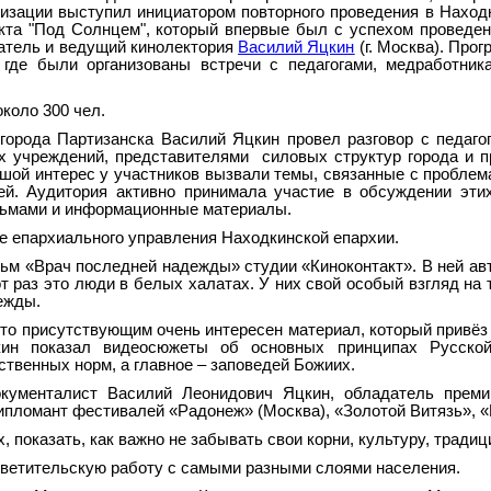
хизации выступил инициатором повторного проведения в Наход
кта "Под Солнцем", который впервые был с успехом проведен 
атель и ведущий кинолектория
Василий Яцкин
(г. Москва). Прог
 где были организованы встречи с педагогами, медработник
коло 300 чел.
орода Партизанска Василий Яцкин провел разговор с педаго
 учреждений, представителями силовых структур города и п
льшой интерес у участников вызвали темы, связанные с пробле
ей. Аудитория активно принимала участие в обсуждении эти
ильмами и информационные материалы.
е епархиального управления Находкинской епархии.
ьм «Врач последней надежды» студии «Киноконтакт». В ней а
т раз это люди в белых халатах. У них свой особый взгляд на 
ежды.
что присутствующим очень интересен материал, который привёз
кин показал видеосюжеты об основных принципах Русско
ственных норм, а главное – заповедей Божиих.
окументалист Василий Леонидович Яцкин, обладатель преми
ипломант фестивалей «Радонеж» (Москва), «Золотой Витязь», «
показать, как важно не забывать свои корни, культуру, традици
осветительскую работу с самыми разными слоями населения.