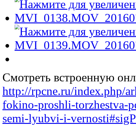
Смотреть встроенную онл
http://rpcne.ru/index.php/
fokino-proshli-torzhestva-
semi-lyubvi-i-vernosti#si