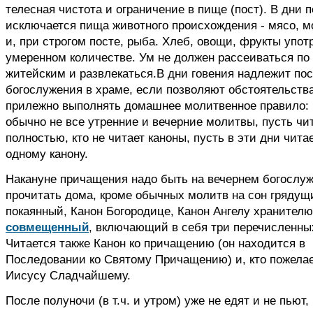
телесная чистота и ограничение в пище (пост). В дни п
исключается пища животного происхождения - мясо, м
и, при строгом посте, рыба. Хлеб, овощи, фрукты упот
умеренном количестве. Ум не должен рассеиваться по
житейским и развлекаться.В дни говения надлежит по
богослужения в храме, если позволяют обстоятельства
прилежно выполнять домашнее молитвенное правило: 
обычно не все утренние и вечерние молитвы, пусть чи
полностью, кто не читает каноны, пусть в эти дни чита
одному канону.
Накануне причащения надо быть на вечернем богослу
прочитать дома, кроме обычных молитв на сон грядущ
покаянный, Канон Богородице, Канон Ангелу хранителю
совмещенный
, включающий в себя три перечисленных
Читается также Канон ко причащению (он находится в
Последовании ко Святому Причащению) и, кто пожела
Иисусу Сладчайшему.
После полуночи (в т.ч. и утром) уже не едят и не пьют,