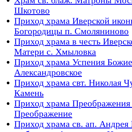
Храм св. блаж. Матроны Моск
Шкотово
Приход храма Иверской икон
Богородицы п. Смоляниново
Приход храма в честь Иверс
Матери с. Хмыловка
Приход храма Успения Божие
Александровское
Приход храма свт. Николая Ч
Камень
Приход храма Преображения 
Преображение
Приход храма св. ап. Андрея