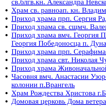
св.блгв.кн. Александра Невск
Храм св. равноап. кн. Влади
Приход храма прп. Сергия Ра
Приход храма св. сщмч. Вале
Приход храма вмч. Георгия П
Георгия Победоносца п. Дун
Приход храма прп. Серафима
Приход храма свт. Николая Ч
Приход храма Живоначальной
Часовня вмч. Анастасии Узо
колонии п.Врангель
Храм Рождества Христова г.
Домовая церковь Дома ветера