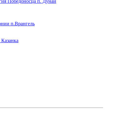
гия Победоносца п. Дунай
онии п.Врангель
 Казанка