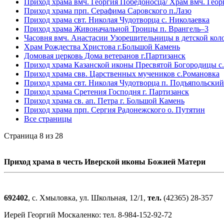
Приход храма вмч. Георгия Победоносца/ Храм вмч. Геор
Приход храма прп. Серафима Саровского п.Лазо
Приход храма свт. Николая Чудотворца с. Николаевка
Приход храма Живоначальной Троицы п. Врангель–3
Часовня вмч. Анастасии Узорешительницы в детской кол
Храм Рождества Христова г.Большой Камень
Домовая церковь Дома ветеранов г.Партизанск
Приход храма Казанской иконы Пресвятой Богородицы с.
Приход храма свв. Царственных мучеников с.Романовка
Приход храма свт. Николая Чудотворца п. Подъяпольский
Приход храма Сретения Господня г. Партизанск
Приход храма св. ап. Петра г. Большой Камень
Приход храма прп. Сергия Радонежского о. Путятин
Все страницы
Страница 8 из 28
Приход храма в честь Иверской иконы Божией Матери
692402
, с. Хмыловка,
ул. Школьная, 12/1,
тел.
(42365) 28-357
Иерей Георгий Москаленко: тел.
8-984-152-92-72