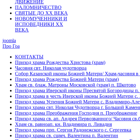
ДВИЖЕНИЕ
ПАЛОМНИЧЕСТВО
СВЯТЫЕ ДО ХХ ВЕКА
НОВОМУЧЕННИКИ И
ИСПОВЕДНИКИ ХХ
ВЕКА
joomla
Про Гоа
КОНТАКТЫ
Приход храма Рождества Христова (храм)
Часовня свт. Николая чудотворца
Собор Казанской иконы Божией Матери/ Храм-часовня в ч
Приход храма Рождества Божией Матери (храм)
Храм св. блаж. Матроны Московской (храм) п. Шкотово
Приход храма Иверской иконы Пресвятой Богородицы п
Приход храма в честь Иверской иконы Божией Матери с
Приход храма Успения Божией Матери с. Владимиро-Але
Приход храма свт. Николая Чудотворца г. Большой Камен
Приход храма Преображения Господня п. Преображение
Приход храма св. ап. Андрея Первозванного/ Часовня св.
Храм св. равноап. кн. Владимира п. Ливадия
Приход храма прп. Сергия Радонежского с. Сергеевка
Приход храма св. сщмч. Валентина п. Валентин