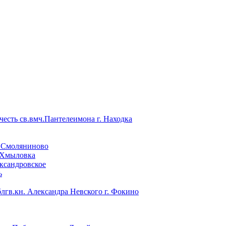
есть св.вмч.Пантелеимона г. Находка
. Смоляниново
. Хмыловка
ксандровское
ь
блгв.кн. Александра Невского г. Фокино